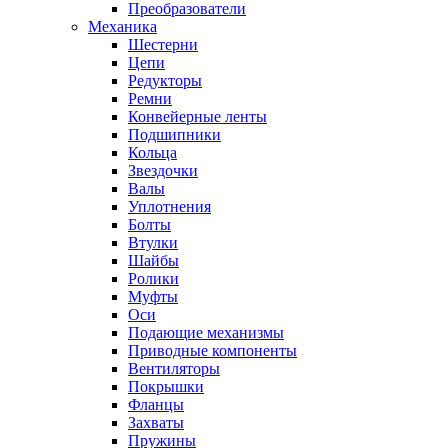
Преобразователи
Механика
Шестерни
Цепи
Редукторы
Ремни
Конвейерные ленты
Подшипники
Кольца
Звездочки
Валы
Уплотнения
Болты
Втулки
Шайбы
Ролики
Муфты
Оси
Подающие механизмы
Приводные компоненты
Вентиляторы
Покрышки
Фланцы
Захваты
Пружины